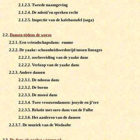
2.1.2.3. Tweede naamgeving
2.1.2.4. De ndotti’en spreken recht
2.1.2.5. Inspectie van de kalebastafel (saga)
2.2.
Dansen tijdens de worso
2.2.1. Een vriendschapsdans: ruume
2.2.2. De yaake: schoonheidswedstrijd tussen lineages
2.2.2.1. oorbereiding van de yaake dans
2.2.2.2. Verloop van de yaake dans
2.2.3. Andere dansen
2.2.3.1. De ndoosa dans
2.2.3.2. De borno
2.2.3.3. De moosi dans
2.2.3.4. Twee vrouwendansen: jooyde en ji’ere
2.2.3.5. Relatie met soro dans van de Fulbe
2.2.3.6. Het aanleren van de dansen
2.2.3.7. De muziek van de Wodaabe
2.3.
De dans als oorlog : geerewol