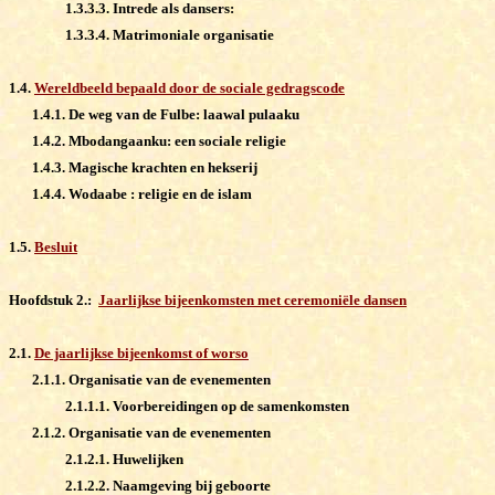
1.3.3.3. Intrede als dansers:
1.3.3.4. Matrimoniale organisatie
1.4.
Wereldbeeld bepaald door de sociale gedragscode
1.4.1. De weg van de Fulbe: laawal pulaaku
1.4.2. Mbodangaanku: een sociale religie
1.4.3. Magische krachten en hekserij
1.4.4. Wodaabe : religie en de islam
1.5.
Besluit
Hoofdstuk 2.:
Jaarlijkse bijeenkomsten met ceremoniële dansen
2.1.
De jaarlijkse bijeenkomst of worso
2.1.1. Organisatie van de evenementen
2.1.1.1. Voorbereidingen op de samenkomsten
2.1.2. Organisatie van de evenementen
2.1.2.1. Huwelijken
2.1.2.2. Naamgeving bij geboorte