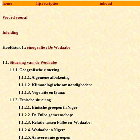
home
lijst scripties
inhoud
Woord vooraf
Inleiding
Hoofdstuk 1.:
etnografie : De Wodaabe
1.1.
Situering van de Wodaabe
1.1.1. Geografische situering:
1.1.1.1. Algemene afbakening
1.1.1.2. Klimatologische omstandigheden:
1.1.1.3. Vegetatie en fauna:
1.1.2. Etnische situering
1.1.2.1. Etnische groepen in Niger
1.1.2.2. De Fulbe gemeenschap:
1.1.2.3. Relatie tussen Fulbe en Wodaabe :
1.1.2.4. Wodaabe in Niger:
1.1.2.5. Aanverwante groepen: