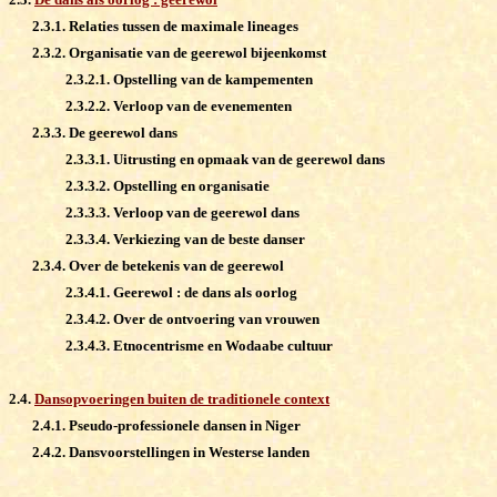
2.3.1. Relaties tussen de maximale lineages
2.3.2. Organisatie van de geerewol bijeenkomst
2.3.2.1. Opstelling van de kampementen
2.3.2.2. Verloop van de evenementen
2.3.3. De geerewol dans
2.3.3.1. Uitrusting en opmaak van de geerewol dans
2.3.3.2. Opstelling en organisatie
2.3.3.3. Verloop van de geerewol dans
2.3.3.4. Verkiezing van de beste danser
2.3.4. Over de betekenis van de geerewol
2.3.4.1. Geerewol : de dans als oorlog
2.3.4.2. Over de ontvoering van vrouwen
2.3.4.3. Etnocentrisme en Wodaabe cultuur
2.4.
Dansopvoeringen buiten de traditionele context
2.4.1. Pseudo-professionele dansen in Niger
2.4.2. Dansvoorstellingen in Westerse landen