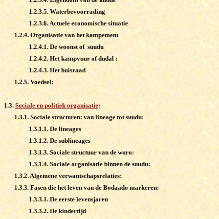
1.2.3.5. Waterbevoorrading
1.2.3.6. Actuele economische situatie
1.2.4. Organisatie van het kampement
1.2.4.1. De woonst of suudu
1.2.4.2. Het kampvuur of dudal :
1.2.4.3. Het huisraad
1.2.5. Voedsel:
1.3.
Sociale en politiek organisatie
:
1.3.1. Sociale structuren: van lineage tot suudu:
1.3.1.1. De lineages
1.3.1.2. De sublineages
1.3.1.3. Sociale structuur van de wuro:
1.3.1.4. Sociale organisatie binnen de suudu:
1.3.2. Algemene verwantschapsrelaties:
1.3.3. Fasen die het leven van de Bodaado markeren:
1.3.3.1. De eerste levensjaren
1.3.3.2. De kindertijd