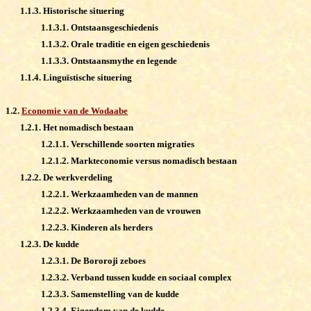
1.1.3. Historische situering
1.1.3.1. Ontstaansgeschiedenis
1.1.3.2. Orale traditie en eigen geschiedenis
1.1.3.3. Ontstaansmythe en legende
1.1.4. Linguïstische situering
1.2.
Economie van de Wodaabe
1.2.1. Het nomadisch bestaan
1.2.1.1. Verschillende soorten migraties
1.2.1.2. Markteconomie versus nomadisch bestaan
1.2.2. De werkverdeling
1.2.2.1. Werkzaamheden van de mannen
1.2.2.2. Werkzaamheden van de vrouwen
1.2.2.3. Kinderen als herders
1.2.3. De kudde
1.2.3.1. De Bororoji zeboes
1.2.3.2. Verband tussen kudde en sociaal complex
1.2.3.3. Samenstelling van de kudde
1.2.3.4. Eigendom van de kudde