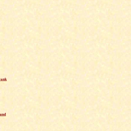
rank
land