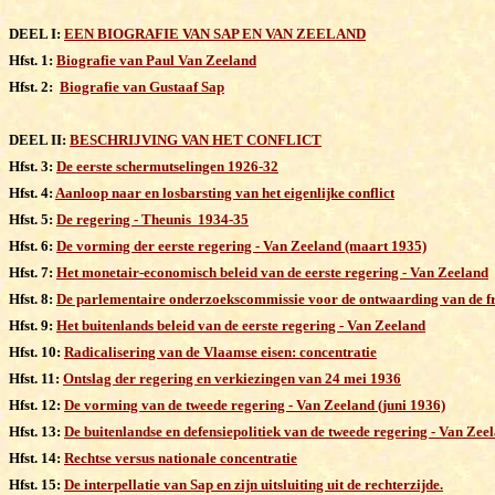
DEEL I:
EEN BIOGRAFIE VAN SAP EN VAN ZEELAND
Hfst. 1:
Biografie van Paul Van Zeeland
Hfst. 2:
Biografie van Gustaaf Sap
DEEL II:
BESCHRIJVING VAN HET CONFLICT
Hfst. 3:
De eerste schermutselingen 1926-32
Hfst. 4:
Aanloop naar en losbarsting van het eigenlijke conflict
Hfst. 5:
De regering - Theunis 1934-35
Hfst. 6:
De vorming der eerste regering - Van Zeeland (maart 1935)
Hfst. 7:
Het monetair-economisch beleid van de eerste regering - Van Zeeland
Hfst. 8:
De parlementaire onderzoekscommissie voor de ontwaarding van de f
Hfst. 9:
Het buitenlands beleid van de eerste regering - Van Zeeland
Hfst. 10:
Radicalisering van de Vlaamse eisen: concentratie
Hfst. 11:
Ontslag der regering en verkiezingen van 24 mei 1936
Hfst. 12:
De vorming van de tweede regering - Van Zeeland (juni 1936)
Hfst. 13:
De buitenlandse en defensiepolitiek van de tweede regering - Van Zee
Hfst. 14:
Rechtse versus nationale concentratie
Hfst. 15:
De interpellatie van Sap en zijn uitsluiting uit de rechterzijde
.