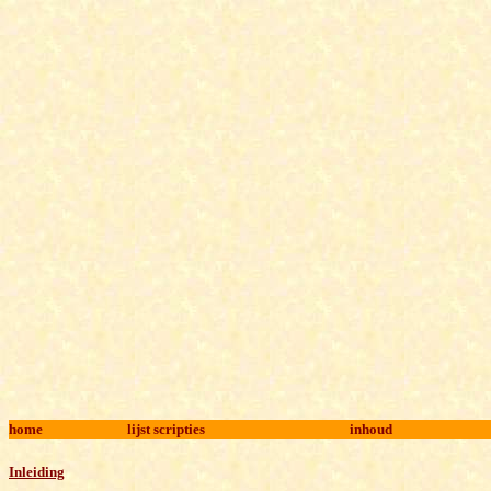
home
lijst scripties
inhoud
Inleiding