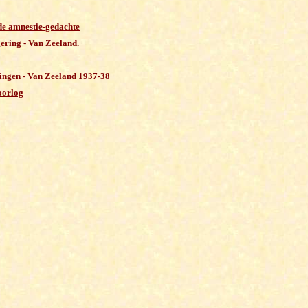
 de amnestie-gedachte
gering - Van Zeeland
.
ringen - Van Zeeland 1937-38
oorlog