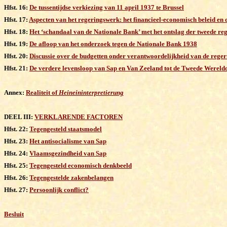
Hfst. 16:
De tussentijdse verkiezing van 11 april 1937 te Brussel
Hfst. 17:
Aspecten van het regeringswerk: het financieel-economisch beleid en
Hfst. 18:
Het ‘schandaal van de Nationale Bank’ met het ontslag der tweede re
Hfst. 19:
De afloop van het onderzoek tegen de Nationale Bank 1938
Hfst. 20:
Discussie over de budgetten onder verantwoordelijkheid van de rege
Hfst. 21:
De verdere levensloop van Sap en Van Zeeland tot de Tweede Wereld
Annex:
Realiteit of
Heineininterpretierung
DEEL III:
VERKLARENDE FACTOREN
Hfst. 22:
Tegengesteld staatsmodel
Hfst. 23:
Het antisocialisme van Sap
Hfst. 24:
Vlaamsgezindheid van Sap
Hfst. 25:
Tegengesteld economisch denkbeeld
Hfst. 26:
Tegengestelde zakenbelangen
Hfst. 27:
Persoonlijk conflict?
Besluit