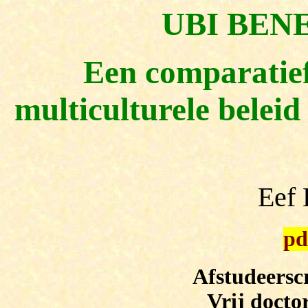
UBI BENE
Een comparatief
multiculturele belei
Eef
pd
Afstudeerscr
Vrij docto